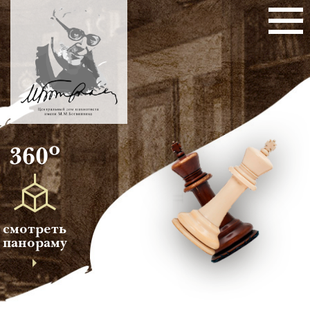
о
360
смотреть
панораму