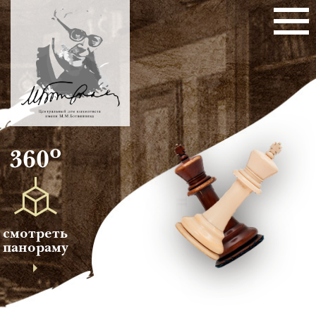
о
360
смотреть
панораму