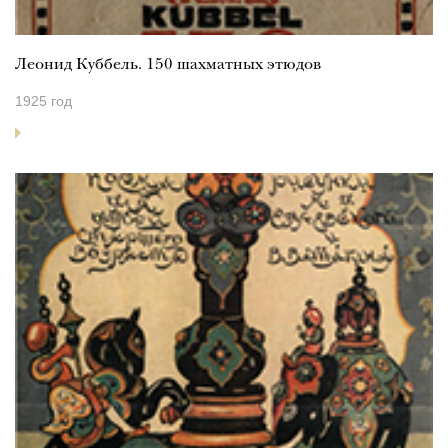
Леонид Куббель. 150 шахматных этюдов
1925 год