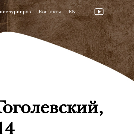
ние турниров
Контакты
EN
Гоголевский,
14