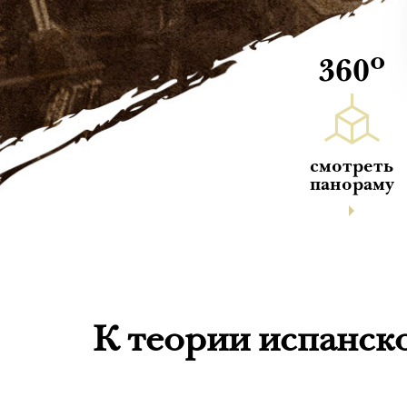
о
360
смотреть
панораму
К теории испанск