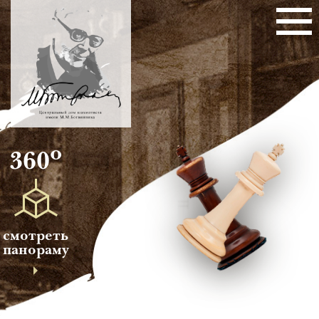
о
360
смотреть
панораму