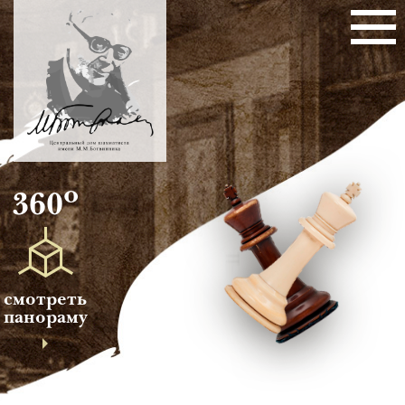
о
360
смотреть
панораму