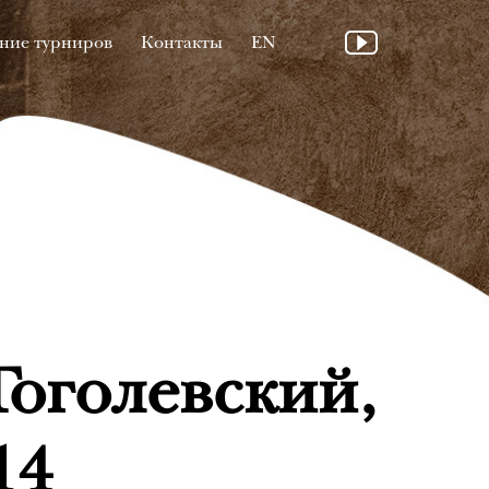
ние турниров
Контакты
EN
Гоголевский,
14