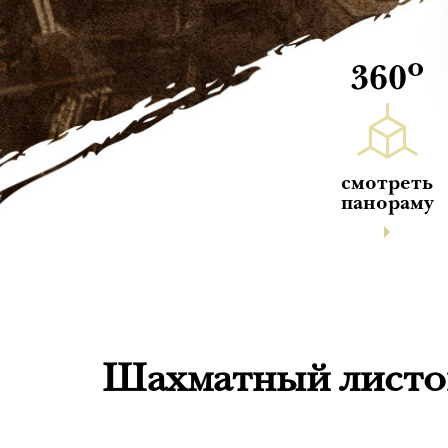
о
360
смотреть
панораму
Шахматный листок