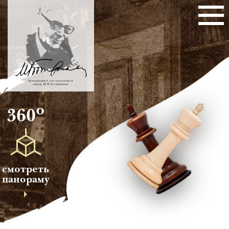
о
360
смотреть
панораму