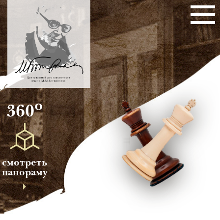
о
360
смотреть
панораму