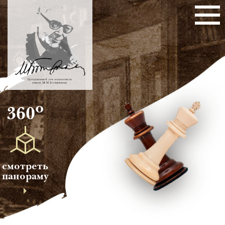
о
360
смотреть
панораму