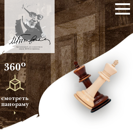
о
360
смотреть
панораму