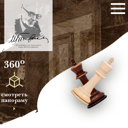
о
360
смотреть
панораму