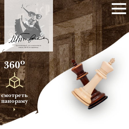
о
360
смотреть
панораму