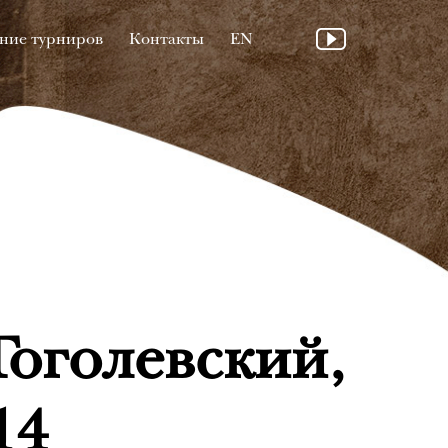
ние турниров
Контакты
EN
Гоголевский,
14