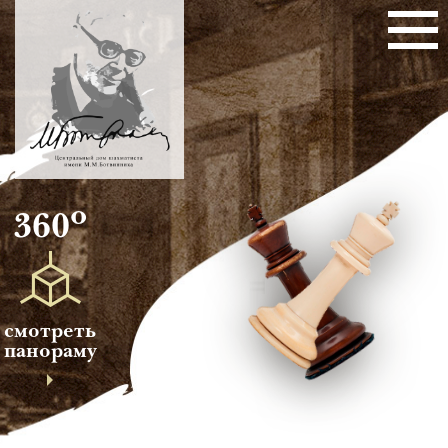
о
360
смотреть
панораму