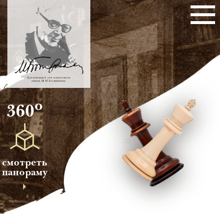
о
360
смотреть
панораму