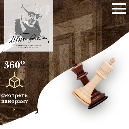
о
360
смотреть
панораму