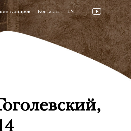
ние турниров
Контакты
EN
Гоголевский,
14