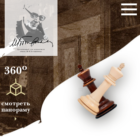
о
360
смотреть
панораму