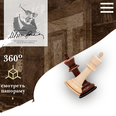
о
360
смотреть
панораму