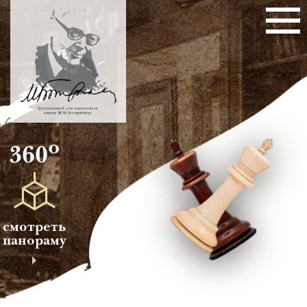
о
360
смотреть
панораму