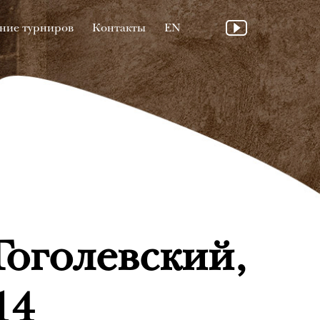
ние турниров
Контакты
EN
Гоголевский,
14