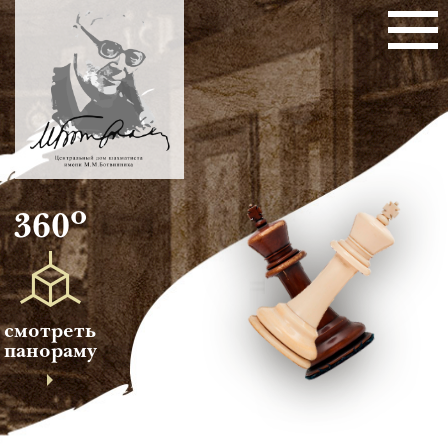
о
360
смотреть
панораму