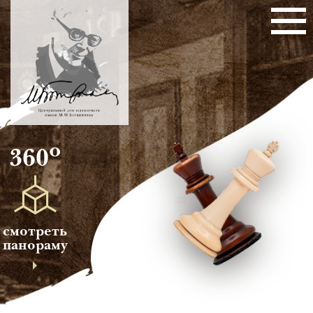
о
360
смотреть
панораму