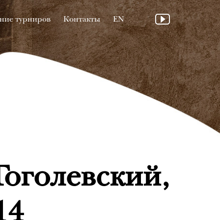
ние турниров
Контакты
EN
Гоголевский,
14