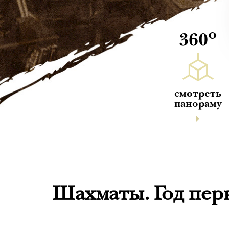
о
360
смотреть
панораму
Шахматы. Год пер