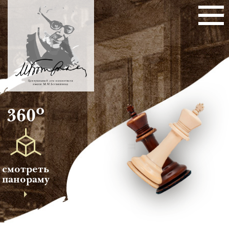
о
360
смотреть
панораму