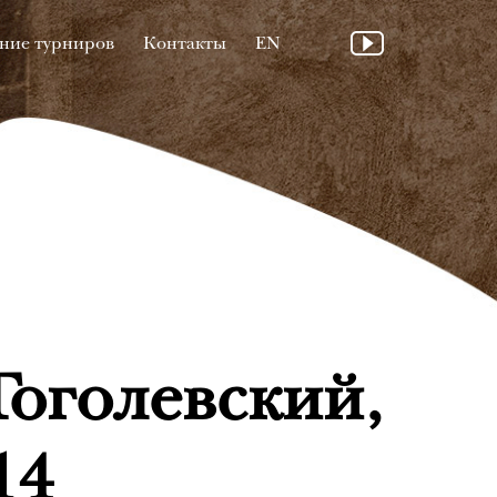
ние турниров
Контакты
EN
Гоголевский,
14