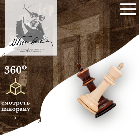
о
360
смотреть
панораму