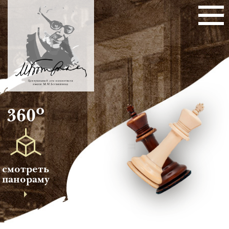
о
360
смотреть
панораму