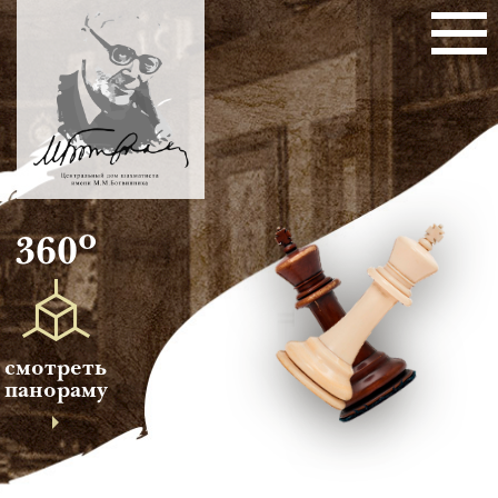
о
360
смотреть
панораму