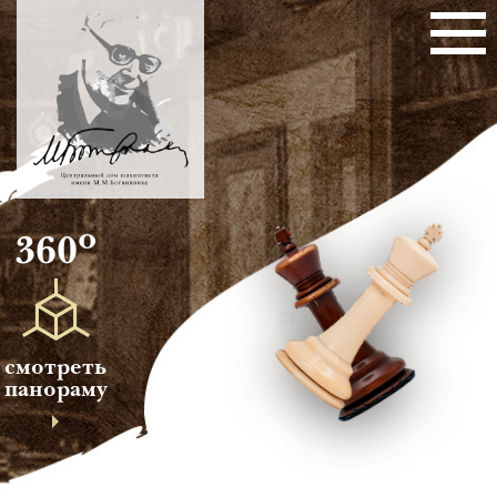
о
360
смотреть
панораму