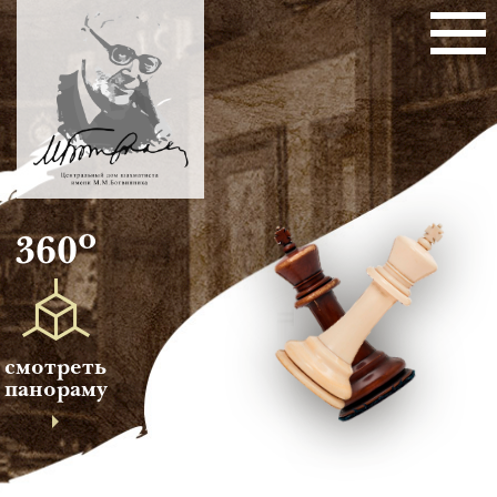
о
360
смотреть
панораму