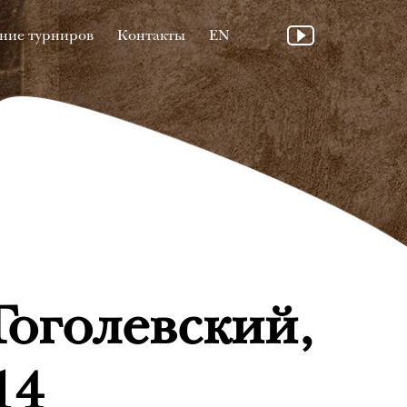
ние турниров
Контакты
EN
Гоголевский,
14